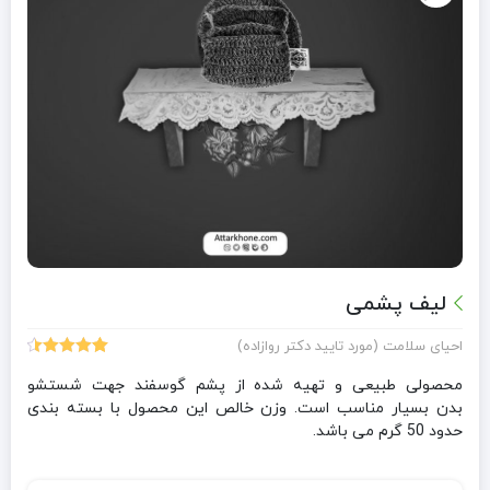
لیف پشمی
احیای سلامت (مورد تایید دکتر روازاده)
31
امتیازدهی
4.55
از 5
محصولی طبیعی و تهیه شده از پشم گوسفند جهت شستشو
در
بدن بسیار مناسب است. وزن خالص این محصول با بسته بندی
امتیازدهی
حدود 50 گرم می باشد.
مشتری