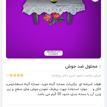
محلول ضد جوش
احیای سلامت (مورد تایید دکتر روازاده)
60
امتیازدهی
ظرف:
4.25
از 5
شیشه ای. ترکیبات عصاره گیاه مورد، عصاره گیاه اسطخدوس،
در
الکل و … موارد استفاده جهت برطرف نمودن جوش های سطح و زیر.
امتیازدهی
وزن آن با بسته بندی حدود 50 گرم می باشد.
مشتری