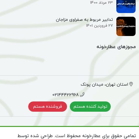
23 مرداد 1400
تدابیر مربوط به صفراوی مزاجان
27 فروردین 1401
مجوزهای عطارخونه
استان تهران، میدان پونک
02144422968
تولید کننده هستم
فروشنده هستم
تمامی حقوق برای عطارخونه محفوظ است. طراحی شده توسط