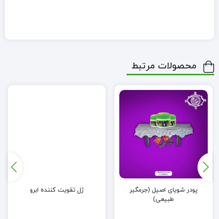
محصولات مرتبط
پودر شویای اصیل (جرمگیر
ژل تقویت کننده ابرو
طبیعی)