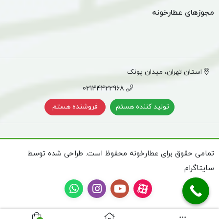
مجوزهای عطارخونه
استان تهران، میدان پونک
02144422968
تولید کننده هستم
فروشنده هستم
تمامی حقوق برای عطارخونه محفوظ است. طراحی شده توسط
سایتاگرام