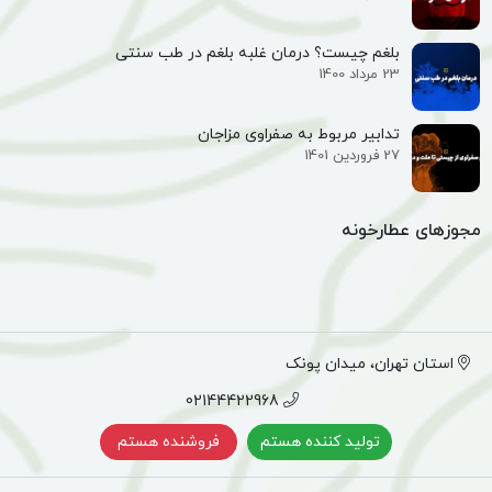
بلغم چیست؟ درمان غلبه بلغم در طب سنتی
23 مرداد 1400
تدابیر مربوط به صفراوی مزاجان
27 فروردین 1401
مجوزهای عطارخونه
استان تهران، میدان پونک
02144422968
تولید کننده هستم
فروشنده هستم