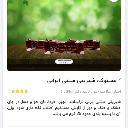
مستوک، شیرینی سنتی ایرانی
احیای سلامت (مورد تایید دکتر روازاده )
6
امتیازدهی
4.33
از 5
شیرینی سنتی ایرانی ترکیبات: انجیر، خرما، نان جو و عسل.در جای
در
خشک و خنک و دور از تابش مستقیم آفتاب نگه داری شود. وزن
امتیازدهی
آن با بسته بندی حدود 36 گرم می باشد.
مشتری