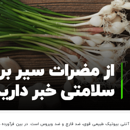
نتی بیوتیک طبیعی قوی، ضد قارچ و ضد ویروس است. در بین فرآورده ه