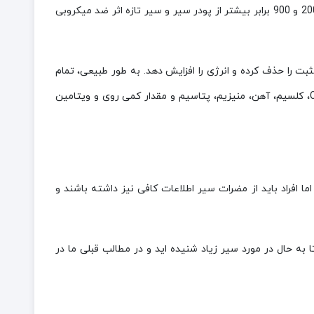
است، بنابراین علاوه بر استفاده از اسانس و عصاره سیر در صنایع غذایی، به ترتیب 200 و 900 برابر بیشتر از پودر سیر و سیر تازه اثر ضد میکروبی
ت را حذف کرده و انرژی را افزایش دهد. به طور طبیعی، تمام
سلول های بدن انسان حاوی ژرمانیوم هستند. سیر سرشار از اسید فولیک، ویتامینC، کلسیم، آهن، منیزیم، پتاسیم و مقدار کمی روی و ویتامین
ما افراد باید از مضرات سیر اطلاعات کافی نیز داشته باشند و
 به حال در مورد سیر زیاد شنیده اید و در مطالب قبلی ما در