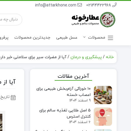
info@attarkhone.com
02144422968
جستجوی
محصولات
محصولات
عسل طبیعی
جدیدترین محصولات
پرفر
خانه
/
پیشگیری و درمان
/
آیا از مضرات سیر برای سلامتی خبر داری
نوشیدنی ها
آخرین مقالات
آیا از
۱۰ خوراکی آرام‌بخش طبیعی برای
اعصاب خسته
تاریخ 
9 اسفند 1404
۵ اصل طلایی تغذیه سالم برای
کنترل استرس
6 اسفند 1404