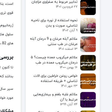
تدابیر مربوط به صفراوی مزاجان
27 فروردین 1401
قوی تری 
نحوه استفاده از نوره برای ناحیه
ژرمانیوم
تناسلی، صورت و بدن
9 آبان 1402
علائم آبله مرغان و 9 درمان آبله
های B1، B2 و B3 است. اما مصرف بیش از حد هر چیزی برای سلامتی مضر می باشد.
مرغان در طب سنتی
13 اسفند 1401
بررسی
علائم میکروب معده چیست؟ ۵
درمان میکروب معده در طب
تا کنون ا
16 بهمن 1400
سنتی
خواص روغن خراطین برای الات
بدانند که
تناسلی + طریقه استفاده
23 مهر 1401
سیر سال 
علائم غلبه بلغم و بیماری‌هایی
مورد خو
مرتبط با آن
24 آبان 1399
مشکلات 