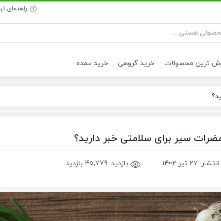
راهنمای ث
وش ترین محصولات
خرید گروهی
خرید عمده
د؟
تنقلات سالم
روغن خوراکی
 مضرات سیر برای سلامتی خبر دارید؟
انتشار:
27 تیر 1402
بازدید:
45,779 بازدید