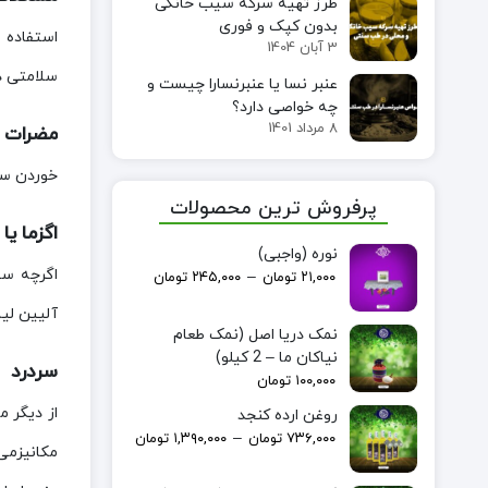
طرز تهیه سرکه سیب خانگی
بدون کپک و فوری
استفاده ا
3 آبان 1404
سلامتی دا
عنبر نسا یا عنبرنسارا چیست و
چه خواصی دارد؟
8 مرداد 1401
مضرات سی
خوردن سیر
پرفروش ترین محصولات
اگزما ی
نوره (واجبی)
اگرچه سی
–
۲۱,۰۰۰
تومان
۲۴۵,۰۰۰
تومان
آلیین لیا
نمک دریا اصل (نمک طعام
نیاکان ما – 2 کیلو)
سردرد
۱۰۰,۰۰۰
تومان
از دیگر 
روغن ارده کنجد
–
۷۳۶,۰۰۰
تومان
۱,۳۹۰,۰۰۰
تومان
مکانیزمی