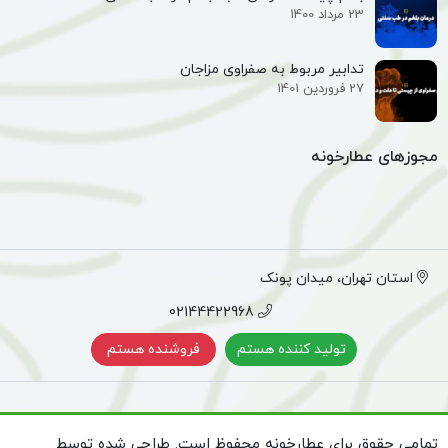
23 مرداد 1400
تدابیر مربوط به صفراوی مزاجان
27 فروردین 1401
مجوزهای عطارخونه
استان تهران، میدان پونک
02144422968
تولید کننده هستم
فروشنده هستم
تمامی حقوق برای عطارخونه محفوظ است. طراحی شده توسط