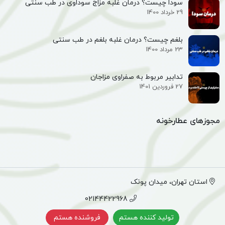
سودا چیست؟ درمان غلبه مزاج سوداوی در طب سنتی
29 خرداد 1400
بلغم چیست؟ درمان غلبه بلغم در طب سنتی
23 مرداد 1400
تدابیر مربوط به صفراوی مزاجان
27 فروردین 1401
مجوزهای عطارخونه
استان تهران، میدان پونک
02144422968
تولید کننده هستم
فروشنده هستم