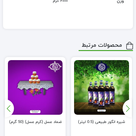
وزن
6000 گرم
محصولات مرتبط
شیره انگور طبیعی (0.5 لیتر)
ضماد عسل (کرم عسل) (50 گرم)