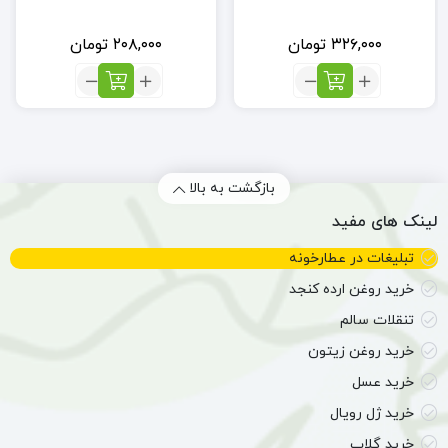
۳۲۶,۰۰۰
تومان
۲۰۸,۰۰۰
تومان
تعداد:
تعداد:
شیره
ضماد
انگور
عسل
طبیعی
(کرم
(0.5
عسل)
لیتر)
(50
بازگشت به بالا
گرم)
لینک های مفید
تبلیغات در عطارخونه
خرید روغن ارده کنجد
تنقلات سالم
خرید روغن زیتون
خرید عسل
خرید ژل رویال
خرید گلاب