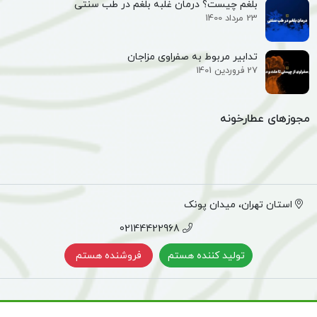
بلغم چیست؟ درمان غلبه بلغم در طب سنتی
23 مرداد 1400
تدابیر مربوط به صفراوی مزاجان
27 فروردین 1401
مجوزهای عطارخونه
استان تهران، میدان پونک
02144422968
تولید کننده هستم
فروشنده هستم