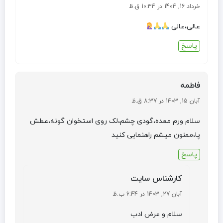
خرداد 16, 1404 در 10:34 ق.ظ
عالى،عالى
پاسخ
فاطمه
آبان 15, 1403 در 8:37 ق.ظ
سلام ورم معده،گودی چشم،لک روی استخوان گونه،عطش
پا،ممنون میشم راهنمایی کنید
پاسخ
کارشناس سایت
آبان 27, 1403 در 6:44 ب.ظ
سلام و عرض ادب