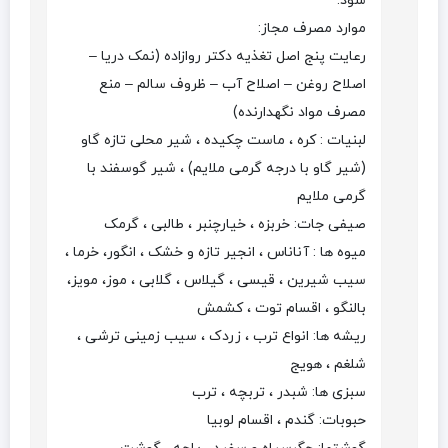
شود.
موارد مصرف مجاز:
رعایت پنج اصل تغذیه دکتر روازاده (نمک دریا –
اصلاح روغن – اصلاح آب – ظروف سالم – منع
مصرف مواد نگهدارنده)
لبنیات : کره ، ماست چکیده ، شیر محلی تازه گاو
(شیر گاو با درجه گرمی ملایم) ، شیر گوسفند با
گرمی ملایم
صیفی جات: خربزه ، خیارچنبر ، طالبی ، گرمک
میوه ها : آناناس ، انجیر تازه و خشک ، انگور، خرما ،
سیب شیرین ، قیسی ، گیلاس ، گلابی ، موز، مویز،
بالنگو ، اقسام توت ، کشمش
ریشه ها: انواع ترب ، زردک ، سیب زمینی ترشی ،
شلغم ، هویج
سبزی ها: شبدر ، تربچه ، ترب
حبوبات: گندم ، اقسام لوبیا