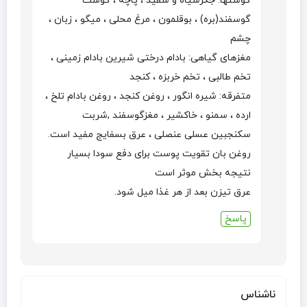
گوشتها: جگرسیاه و سفید ، پاچه ، گوشت
گوسفند(بره) ، بوقلمون ، مرغ محلی ، میگو ، زبان ،
چشم
مغزهای گیاهی: بادام درختی شیرین بادام زمینی ،
تخم طالبی ، تخم خربزه ، کنجد
متفرقه: شیره انگور ، روغن کنجد ، روغن بادام تلخ ،
ارده ، سمنو ، خاکشیر ، مغزگوسفند ,شربت
سکنجبین عسلی عنصلی ، عرق بسفایج مفید است.
روغن بان تقویت پوست برای دفع سودا بسیار
نتیجه بخش موثر است
عرق تیزن بعد از هر غذا میل شود.
پاسخ
ناشناس