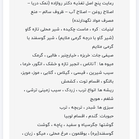
رعایت پنج اصل تغذیه دکتر روازاده (نمک دریا –
اصلاح روغن – اصلاح آب – ظروف سالم – منع
مصرف مواد نگهدارنده)
لبنیات : کره ، ماست چکیده ، شیر محلی تازه گاو
(شیر گاو با درجه گرمی ملایم) ، شیر گوسفند با
گرمی ملایم
صیفی جات: خربزه ، خیارچنبر ، طالبی ، گرمک
میوه ها : آناناس ، انجیر تازه و خشک ، انگور، خرما ،
سیب شیرین ، قیسی ، گیلاس ، گلابی ، موز، مویز،
بالنگو ، اقسام توت ، کشمش
ریشه ها: انواع ترب ، زردک ، سیب زمینی ترشی ،
شلغم ، هویج
سبزی ها: شبدر ، تربچه ، ترب
حبوبات: گندم ، اقسام لوبیا
گوشتها: جگرسیاه و سفید ، پاچه ، گوشت
گوسفند(بره) ، بوقلمون ، مرغ محلی ، میگو ، زبان ،