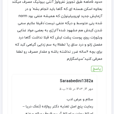
حدود ۵ماهه طبق تجویز نفرولوژ آنتی بیوتیک مصرف میکند
بعلاوه اسکن هسته ای که گاها باید انجام بشه’ و در
آزمایش جدید اوروبیلینوژن که همیشه منفی بود norm
شده ینی متوسط و دیگه منفی نیست’دقیقا علایم سمی
شدن کبدش هم مشهود شده’آلرژی به بعضی مواد غذایی
و‌بثورات روی پوست پشت لبش که قبلا نداشت گاها درد
مفصل زانو و درد ساق پا’ لطفااا یه سم زدایی گیاهی کبد که
برای بچه ۶ساله ضرر نداشته باشه و مقدار مصرف رو لطفا
معرفی کنید”سپاسگزارم
پاسخ
Saraabedini1382a
مهر 14, 1403 در 6:15 ب.ظ
سلام و عرض ادب
رعایت پنج اصل تغذیه دکتر روازاده (نمک دریا –
اصلاح روغن – اصلاح آب – ظروف سالم – منع