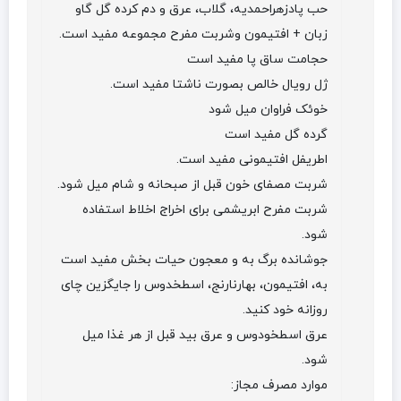
حب پادزهراحمدیه، گلاب، عرق و دم کرده گل گاو
زبان + افتیمون وشربت مفرح مجموعه مفید است.
حجامت ساق پا مفید است
ژل رویال خالص بصورت ناشتا مفید است.
خوئک فراوان میل شود
گرده گل مفید است
اطریفل افتیمونی مفید است.
شربت مصفای خون قبل از صبحانه و شام میل شود.
شربت مفرح ابریشمی برای اخراج اخلاط استفاده
شود.
جوشانده برگ به و معجون حیات بخش مفید است
به، افتیمون، بهارنارنج، اسطخدوس را جایگزین چای
روزانه خود کنید.
عرق اسطخودوس و عرق بید قبل از هر غذا میل
شود.
موارد مصرف مجاز: