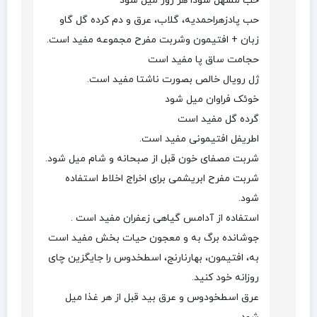
حب مسهل سودا هر روز میل شود
حب پادزهراحمدیه، گلاب، عرق و دم کرده گل گاو
زبان + افتیمون وشربت مفرح مجموعه مفید است.
حجامت ساق پا مفید است
ژل رویال خالص بصورت ناشتا مفید است.
خوئک فراوان میل شود
گرده گل مفید است
اطریفل افتیمونی مفید است.
شربت مصفای خون قبل از صبحانه و شام میل شود.
شربت مفرح ابریشمی برای اخراج اخلاط استفاده
شود.
استفاده از آدامس گیاهی زعفران مفید است .
جوشانده برگ به و معجون حیات بخش مفید است
به، افتیمون، بهارنارنج، اسطخدوس را جایگزین چای
روزانه خود کنید.
عرق اسطخودوس و عرق بید قبل از هر غذا میل