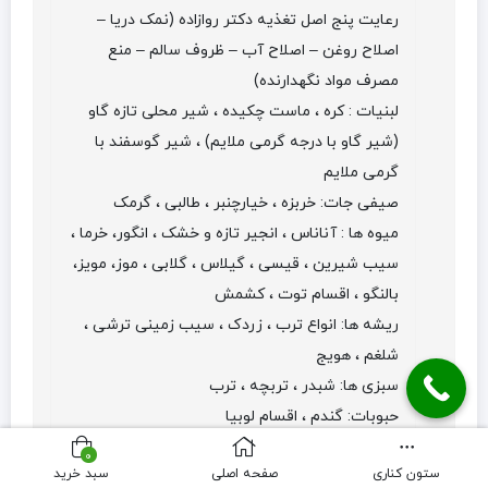
رعایت پنج اصل تغذیه دکتر روازاده (نمک دریا –
اصلاح روغن – اصلاح آب – ظروف سالم – منع
مصرف مواد نگهدارنده)
لبنیات : کره ، ماست چکیده ، شیر محلی تازه گاو
(شیر گاو با درجه گرمی ملایم) ، شیر گوسفند با
گرمی ملایم
صیفی جات: خربزه ، خیارچنبر ، طالبی ، گرمک
میوه ها : آناناس ، انجیر تازه و خشک ، انگور، خرما ،
سیب شیرین ، قیسی ، گیلاس ، گلابی ، موز، مویز،
بالنگو ، اقسام توت ، کشمش
ریشه ها: انواع ترب ، زردک ، سیب زمینی ترشی ،
شلغم ، هویج
سبزی ها: شبدر ، تربچه ، ترب
حبوبات: گندم ، اقسام لوبیا
گوشتها: جگرسیاه و سفید ، پاچه ، گوشت
0
ستون کناری
صفحه اصلی
سبد خرید
گوسفند(بره) ، بوقلمون ، مرغ محلی ، میگو ، زبان ،