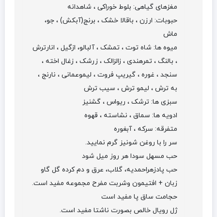
مغزهای گیاهی: بلوط خوراکی ، شاهدانه
حبوبات: ارزن ، باقالا خشک ، برنج(آبکش) ، جو،
ماش
میوه ها: شاه توت ، تمشک ، آلبالو، ازگیل ، انارترش
، بالنگ ، تمرهندی ، زالزالک ، زرشک ، زغال اخته ،
سنجد ، غوره ، گیریپ فروت ، لیموعمانی ، نارنج ،
به ترش ، لیمو ترش ، سیب ترش
سبزی ها: ترشک ، ریواس ، گشنیز
ادویه ها: سماق ، نشاسته ، قهوه
متفرقه: سرکه ، آبغوره
سر را با روغن شونیز گرم نمایید.
حب مسهل سودا هر روز میل شود
حب پادزهراحمدیه، گلاب، عرق و دم کرده گل گاو
زبان + افتیمون وشربت مفرح مجموعه مفید است.
حجامت ساق پا مفید است
ژل رویال خالص بصورت ناشتا مفید است.