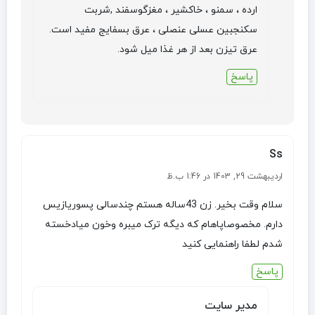
ارده ، سمنو ، خاکشیر ، مغزگوسفند ,شربت
سکنجبین عسلی عنصلی ، عرق بسفایج مفید است.
عرق تیزن بعد از هر غذا میل شود.
پاسخ
Ss
اردیبهشت 29, 1403 در 1:46 ب.ظ
سلام وقت بخیر. زن 43ساله هستم چندسالی پسوریازیس
دارم. مخصوصاپاهام که دیگه ترک میبره وخون میادخسته
شدم لطفا راهنمایی کنید
پاسخ
مدیر سایت