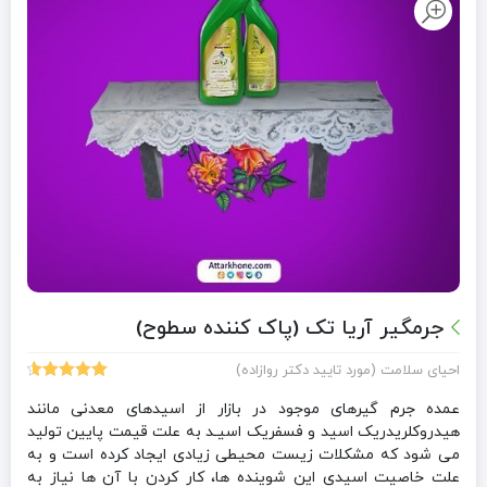
جرمگیر آریا تک (پاک کننده سطوح)
احیای سلامت (مورد تایید دکتر روازاده)
3
امتیازدهی
4.67
از 5
عمده جرم گیرهای موجود در بازار از اسیدهای معدنی مانند
در
هیدروکلریدریک اسید و فسفریک اسیـد به علت قیمت پایین تولید
امتیازدهی
می شود که مشکلات زیست محیطی زیادی ایجاد کرده است و به
مشتری
علت خاصیت اسیدی این شوینده ها، کار کردن با آن ها نیاز به