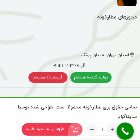
مجوزهای عطارخونه
استان تهران، میدان پونک
02144422968
تولید کننده هستم
فروشنده هستم
تمامی حقوق برای عطارخونه محفوظ است. طراحی شده توسط
سایتاگرام
تعداد:
افزودن به سبد خرید
جرمگیر
آریا