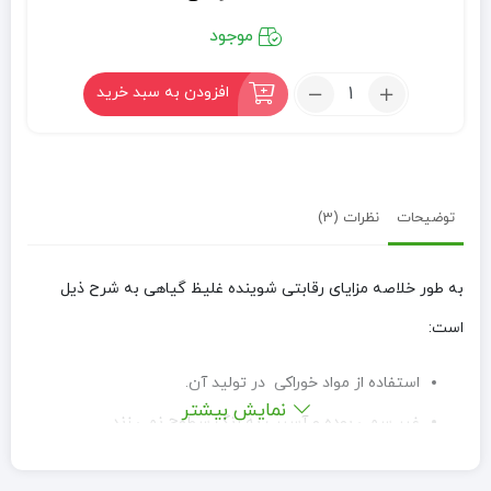
موجود
تعداد:
افزودن به سبد خرید
جرمگیر
آریا
تک
(پاک
کننده
توضیحات
نظرات (3)
سطوح)
به طور خلاصه مزایای رقابتی شوینده غلیظ گیاهی به شرح ذیل
است:
استفاده از مواد خوراکی در تولید آن.
نمایش بیشتر
غیر سمی بوده و آسیب به رنگ سطوح نمی زند.
غیر فرّار و بدون بوی بد و زننده.