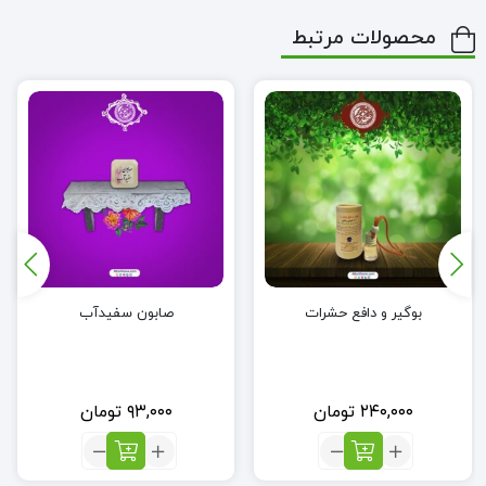
مناسب برای پاک کنندگی و براق نمودن انواع #سطوح_استیل.
محصولات مرتبط
بدون ایجاد حساسیت برای پوست، ریه و چشم (بسیار
مناسب برای افراد دارای #مشکلات_تنفسی).
قدرت پاک­کنندگی بالا.
بدلیل غلظت بالا، چسبناک می باشد و در حین کار به سطوح
می چسبد.
عدم ایجاد آسیب بر روی کاشی و سطوح سرامیکی.
از بین برنده باکتری ها، قارچ ها و جلبک ها و از بین بردن
بوگیر و دافع حشرات
صابون سفیدآب
بوی بد ناشی از آن ها.
۲۴۰,۰۰۰
تومان
۹۳,۰۰۰
تومان
تعداد:
تعداد:
بوگیر
صابون