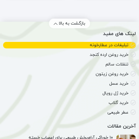
و
سفیدآب
دافع
حشرات
بازگشت به بالا
لینک های مفید
تبلیغات در عطارخونه
خرید روغن ارده کنجد
تنقلات سالم
خرید روغن زیتون
خرید عسل
خرید ژل رویال
خرید گلاب
عطر طبیعی
آخرین مقالات
۱۰ خوراکی آرام‌بخش طبیعی برای اعصاب خسته