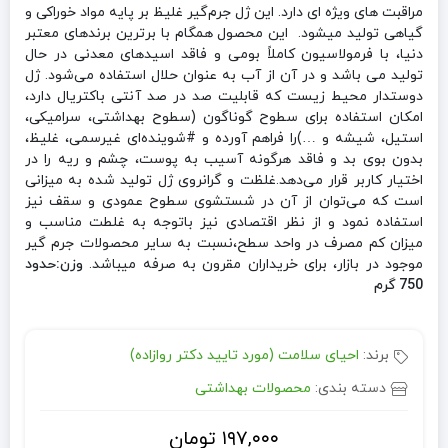
مراقبت های ویژه ای دارد. این ژل جرم‌گیر غلیظ بر پایه مواد خوراکی و
گیاهی تولید میشود. این محصول همگام با برترین برندهای معتبر
دنیا، با فرمولاسیون کاملاً بومی و فاقد اسیدهای معدنی در حال
تولید می باشد و در آن از آب به عنوان حلال استفاده می‌شود. ژل
دوستدار محیط زیست که قابلیت صد در صد آنتی باکتریال دارد،
امکان استفاده برای سطوح گوناگون (سطوح بهداشتی، سرامیکی،
استیل، شیشه و …)را فراهم آورده و #شوینده‌ای غیرسمی، غلیظ،
بدون بوی بد و فاقد هرگونه آسیب به پوست، چشم و ریه را در
اختیار کاربر قرار می‌دهد.غلظت و گرانروی ژل تولید شده به میزانی
است که می‌توان از آن در شستشوی سطوح عمودی و سقف نیز
استفاده نمود و از نظر اقتصادی نیز باتوجه به غلطت مناسب و
میزان کم مصرف در واحد سطح،نسبت به سایر محصولات جرم گیر
موجود در بازار، برای خریداران مقرون به صرفه می­باشد.
وزن:حدود
750 گرم
برند:
احیای سلامت (مورد تایید دکتر روازاده)
دسته بندی:
محصولات بهداشتی
۱۹۷,۰۰۰
تومان