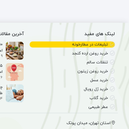
نسترن
7
(300گرم)
ستاره
دانش
(6
عدد)
لینک های مفید
آخرین مقالا
تبلیغات در عطارخونه
اع
خرید روغن ارده کنجد
9 اسفند 1404
تنقلات سالم
خرید روغن زیتون
ا
6 اسفند 1404
خرید عسل
خرید ژل رویال
طب
خرید گلاب
4 اسفند 1404
عطر طبیعی
استان تهران، میدان پونک