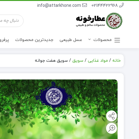
info@attarkhone.com
02144422968
جستجوی
محصولات
محصولات
عسل طبیعی
جدیدترین محصولات
پرفر
خانه
/
مواد غذایی
/
سویق
/
سویق هفت جوانه
نوشیدنی ها