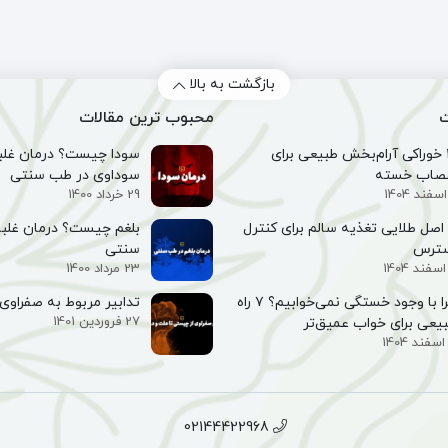
تیکی
(300
(کر
(250
گرم)
عس
گرم)
(50
گرم
بازگشت به بالا
ت
محبوب ترین مقالات
۱۰ خوراکی آرام‌بخش طبیعی برای
سودا چیست؟ درمان غلبه
صاب خسته
سوداوی در طب سنتی
29 خرداد 1400
۵ اصل طلایی تغذیه سالم برای کنترل
بلغم چیست؟ درمان غلبه
سترس
سنتی
23 مرداد 1400
چرا با وجود خستگی نمی‌خوابیم؟ ۷ راه
تدابیر مربوط به صفراوی 
27 فروردین 1401
یعی برای خواب عمیق‌تر
02144422968