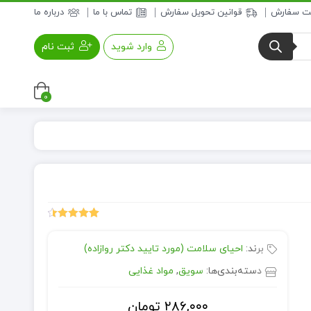
بت سفارش
قوانین تحویل سفارش
تماس با ما
درباره ما
وارد شوید
ثبت نام
0
عسل و فرآورده های عسلی
خواروبار
158
امتیازدهی
4.51
از 5
برند:
احیای سلامت (مورد تایید دکتر روازاده)
در
امتیازدهی
مشتری
دسته‌بندی‌ها:
سویق
,
مواد غذایی
۲۸۶,۰۰۰
تومان