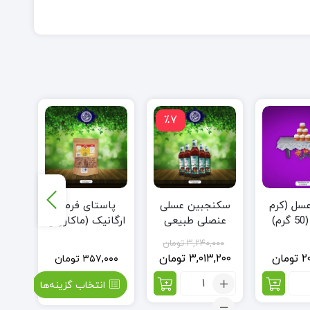
٪7
سل (کرم
سکنجبین عسلی
عس
پاستای فرمی
م)
عنصلی طبیعی
ارگانیک (ماکارونی
(سرکه انگبین) –
سبوس دار شکلی)
۳,۲۴۰,۰۰۰
تومان
0.5 لیتر (6 عدد)
۲
تومان
۳,۰۱۳,۲۰۰
تومان
۰۰۰
۳۵۷,۰۰۰
تومان
اد:
تعداد:
انتخاب گزینه‌ها
د
سکنجبین
ل
عسلی