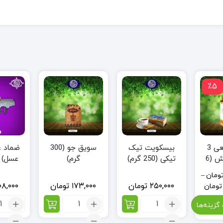
٪5
بیسکویت تیک
سویق جو (300
ضماد ع
عسل طبیعی 3
تیکی (250 گرم)
گرم)
عسل) (50 گر
ستاره دانش (6
ومان
–
۲۵۰,۰۰۰
تومان
۱۷۳,۰۰۰
تومان
۰۸,۰۰۰
تومان
تعداد:
تعداد:
تعد
گزینه‌ها
بیسکویت
سویق
ضما
تیک
جو
عس