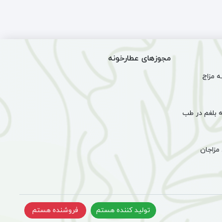
م
عنصلی
ل)
طبیعی
(سرکه
)
انگبین)
-
مجوزهای عطارخونه
0.5
لیتر
 مزاج
(6
عدد)
 بلغم در طب
مزاجان
تولید کننده هستم
فروشنده هستم