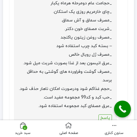
_حجامت عام دومرحله هرماه یکبار
_چای خارمریم روزی یک استکان.
_مصرف سماق و آش سماق.
_شربت مصفای خون دکتر.
_مصرف روغن زیتون یاکنجد
– بسته کبد چرب استفاده شود
_مصرف ژل رویال خالص
_عرق انیسون بعد از غذا بصورت شربت میل شود.
_مصرف گوشت وفراورده های گوشتی به حداقل
برسد.
_حجم غذاکم شود ودرصورت امکان ناهار حذف شود.
_حب کبد و کد99 مجموعه مفید است.
_عرق مصفای کبد مجموعه استفاده شود.
پاسخ
0
ستون کناری
صفحه اصلی
سبد خرید