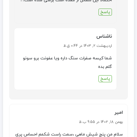
احتمالا این مشکل از معده است برسی شده است؟؟
پاسخ
ناشناس
اردیبهشت 2, 1403 در 0:44 ق.ظ
شما کیسه صفرات سنگ داره ویا عفونت برو سونو
گلم بده
پاسخ
امیر
بهمن 18, 1402 در 9:55 ب.ظ
سلام من پنج شیش ماهی ،سمت راست شکمم احساس پری