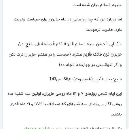
علیهم السلام بیان شده است.
اما درباره این که چه روزهایی در ماه حزیران برای حجامت اولویت
دارد، حضرت فرمودند:
عَنْ أَبِی الْحَسَنِ علیه السلام قَالَ: لَا تَدَعِ الْحِجَامَهَ فِی سَبْعٍ مِنْ
حَزِیرَانَ‏ فَإِنْ فَاتَکَ فَأَرْبَعَ عَشَرَهَ. (حجامت‏ را در هفتم‏ حزیران‏ ترک نکن
و اگر نتوانستى در چهاردهم انجام ده)
منبع: بحار الأنوار (ط–بیروت)؛ ج‏56؛ ص143
این ایام شامل روزهای ۷ و ۱۴ ماه رومی حزیران، اولین سه شنبه ماه
رومی آذار و روزهای سه شنبه‌ای که مصادف با ۱۷،۱۹ و ۲۱ ماه قمری
باشند.
یکی از رفتارهای قدرتمند طب سنتی، در
پیشگیری و درمان