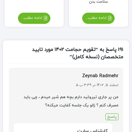
سلامت بدن
ادامه مطلب...
ادامه مطلب...
191 پاسخ به “تقویم حجامت ۱۴۰۲ مورد تایید
متخصصان (نسخه کامل)”
Zeynab Radmehr
اسفند 5, 1402 در 3:39 ب.ظ
من پر جاری تیروئید دارم بچه هم شیر میدم ، چی باید
مصرف کنم ؟ زالو یک جلسه کفایت میکنه؟
پاسخ
کارشناس سایت