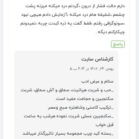
دارم حالت فشار از درون ،گردنم درد میکنه میزنه پشت
چشمم ،شقیقه هام درد میکنه ،آزمایش دادم هیچی نبود
،سونوگرافی رفتم ،فقط گفت یه ذره کبدت چربه ،نمیدونم
چیکارکنم دیگه .
پاسخ
کارشناس سایت
بهمن 24, 1402 در 4:14 ب.ظ
سلام و عرض ادب
_حب و شربت هپاتیت، سماق و آش سماق، شربت
سکنجبین و حجامت مفید است.
_ترکیب کاسنی وشاهتره صبح وعصر
_سکنجبین عسلی شربت نموده هرشب یه ساعت
قبل خواب
_بسته کبد چرب مجموعه بسیار تاثیرگذار میباشد.