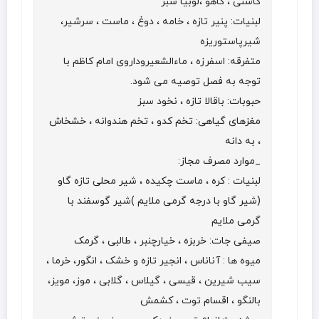
کاسنی ، کاهو ،لوبیا سبز
لبنیات: پنیر تازه ، خامه ، دوغ ، ماست ، سرشیر،
شیرپاستوریزه
متفرقه: اسفرزه ، ماءالشعیروداروی امام کاظم با
توجه به فصل توصیه می شود.
حبوبات: باقالا تازه ، نخود سبز
مغزهای گیاهی: تخم کدو ، تخم هندوانه ، خشخاش
، به دانه
_موارد مصرف مجاز:
لبنیات : کره ، ماست چکیده ، شیر محلی تازه گاو
(شیر گاو با درجه گرمی ملایم )شیر گوسفند با
گرمی ملایم
صیفی جات: خربزه ، خیارچنبر ، طالبی ، گرمک
میوه ها : آناناس ، انجیر تازه و خشک ، انگور، خرما ،
سیب شیرین ، قیسی ، گیلاس ، گلابی ، موز، مویز،
بالنگو ، اقسام توت ، کشمش