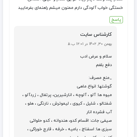
خستگی خواب آلودگی دارم ممنون میشم راهنمای بفرمایید
پاسخ
کارشناس سایت
بهمن 30, 1402 در 12:01 ب.ظ
سلام و عرض ادب
دفع بلغم
_منع مصرف:
گوشتها: انواع ماهی
میوه ها: آلو ، آلوچه ، انارشیرین، پرتغال ، زردآلو ،
شفتالو ، شلیل ، کیوی ، لیموترش ، نارنگی ، هلو ،
آب فشرده انار
صیفی جات: اقسام کدو، هندوانه ، کدو حلوائی
سبزی ها: اسفناج ، بامیه ، خرفه ، قارچ خوراکی ،