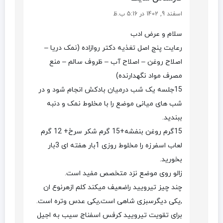
اسفند 9, 1402 در 5:16 ب.ظ
سلام و عرض ادب
رعایت پنج اصل تغذیه دکتر روازاده (نمک دریا –
اصلاح روغن – اصلاح آب – ظروف سالم – منع
مصرف مواد نگهدارنده)
15جلسه یک شب درمیان بادکش انجام شود و در
شب های میانی موضع را با مخلوط نمک و دنبه
ببندید.
15گرم روغن بنفشه+15 گرم شکر سرخ+ 12 گرم
لعاب اسفرزه را مخلوط روزی 1بار هفته ای 3بار
بخورید.
زالو روی موضع نزد متخصص مفید است.
چند چیز تیرویید راضعیف میکند کلم ازهرنوع ان
,یکی دیگرسبزی شاهی است,یکی عدس وتره است.
برای تقویت تیرویید کرفس اسفناج سیب به اجیل