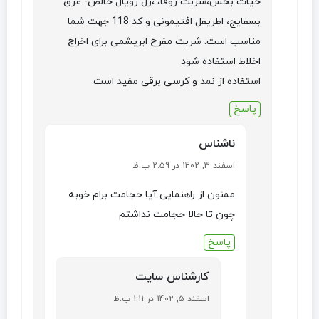
حیات بخش،شربت زوفا، ،ژل رویال خالص- عرق
بسفایج، اطریفل افتیمونی و کد 118 جهت شما
مناسب است. شربت مفرح ابریشمی برای اخراج
اخلاط استفاده شود
استفاده از نمد و کرسی برقی مفید است
پاسخ
ناشناس
اسفند 3, 1402 در 2:59 ب.ظ
ممنون از راهنمایی آیا حجامت برام خوبه
چون تا حالا حجامت نداشتم
پاسخ
کارشناس سایت
اسفند 5, 1402 در 1:11 ب.ظ