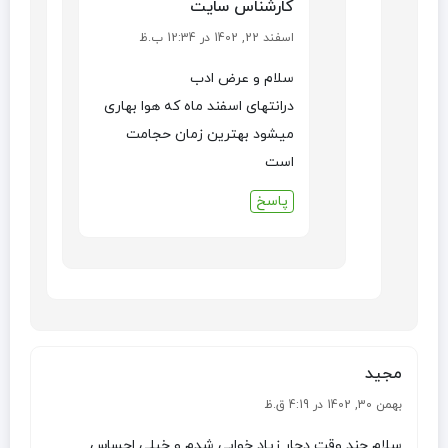
کارشناس سایت
اسفند 22, 1402 در 12:34 ب.ظ
سلام و عرض ادب
درانتهای اسفند ماه که هوا بهاری
میشود بهترین زمان حجامت
است
پاسخ
مجید
بهمن 30, 1402 در 4:19 ق.ظ
سلام چند وقت دچار زیاد خوابی شدم و خیلی احساس