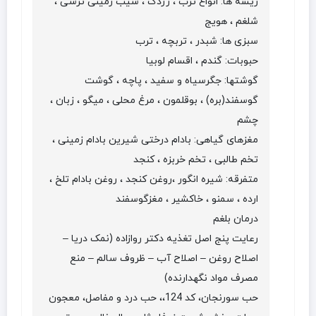
ریشه ها: انواع ترب ، زردک ، سیب زمینی ترشی ،
شلغم ، هویج
سبزی ها: شبدر ، تربچه ، ترب
حبوبات: گندم ، اقسام لوبیا
گوشتها: جگرسیاه و سفید ، پاچه ، گوشت
گوسفند(بره) ، بوقلمون ، مرغ محلی ، میگو ، زبان ،
چشم
مغزهای گیاهی: بادام درختی شیرین بادام زمینی ،
تخم طالبی ، تخم خربزه ، کنجد
متفرقه: شیره انگور ،روغن کنجد ، روغن بادام تلخ ،
ارده ، سمنو ، خاکشیر ، مغزگوسفند
درمان بلغم
رعایت پنج اصل تغذیه دکتر روازاده (نمک دریا –
اصلاح روغن – اصلاح آب – ظروف سالم – منع
مصرف مواد نگهدارنده)
حب سورنجان، کد 124،، حب درد و مفاصل، معجون