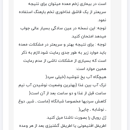
است در بیماری زخم معده میتوان برای نتیجه
سریعتر از یک قاشق غذاخوری تخم بارهنگ استفاده
نمود.
توجه: این نسخه در عین سادگی بسیار عالی جواب
میدهد امتحان کنید.
توجه : برای نتیجه بهتر و سریعتر در مشکلات معده
باید موارد زیر به طور جدی رعایت شود.لازم به ذکر
است که بسیاری از مشکلات ناشی از عدم رعایت
همین موارد است:
هیچگاه آب یخ ننوشید.(خیلی سرد(
ترک آب بین غذا (بهترین وضعیت نوشیدن آب نیم
ساعت قبل از غذا و دو ساعت بعد از آن است(
کاهش سردیها مخصوصا شبانگاه (ماست ـ شیرـ دوغ
ـ نوشابه ـ چایی(
ژل رویال را بصورت ناشتا میل کنید.
اطریفل افتیمونی یا اطریفل گشنیزی بعد از هر وعده