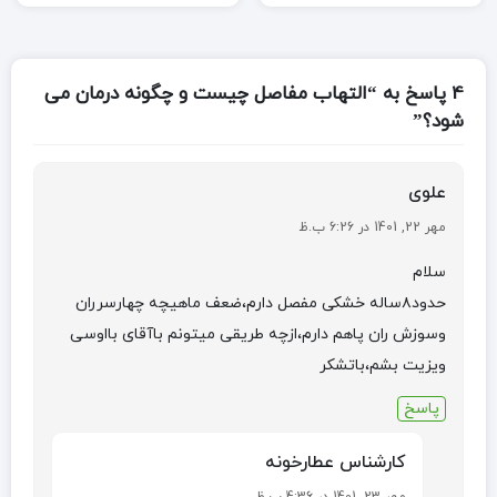
4 پاسخ به “التهاب مفاصل چیست و چگونه درمان می
شود؟”
علوی
مهر 22, 1401 در 6:26 ب.ظ
سلام
حدود۸ساله خشکی مفصل دارم،ضعف ماهیچه چهارسرران
وسوزش ران پاهم دارم،ازچه طریقی میتونم باآقای بااوسی
ویزیت بشم،باتشکر
پاسخ
کارشناس عطارخونه
مهر 23, 1401 در 4:36 ب.ظ