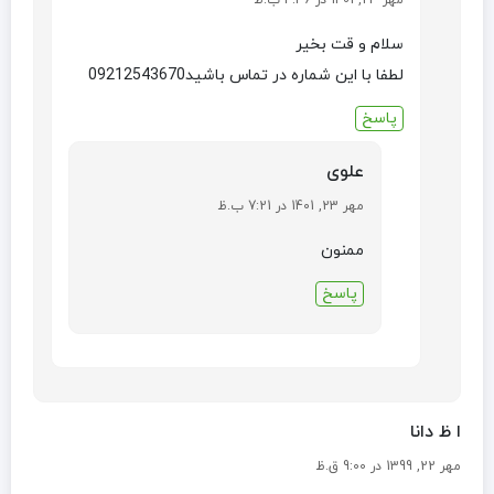
سلام و قت بخیر
لطفا با این شماره در تماس باشید09212543670
پاسخ
علوی
مهر 23, 1401 در 7:21 ب.ظ
ممنون
پاسخ
ا ظ دانا
مهر 22, 1399 در 9:00 ق.ظ