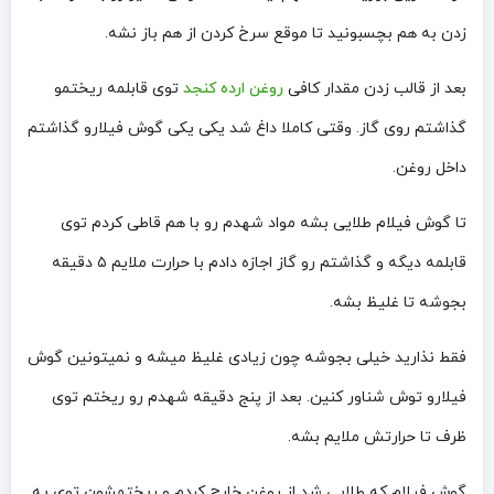
زدن به هم بچسبونید تا موقع سرخ کردن از هم باز نشه.
بعد از قالب زدن مقدار کافی
روغن ارده کنجد
توی قابلمه ریختمو
گذاشتم روی گاز. وقتی کاملا داغ شد یکی یکی گوش فیلارو گذاشتم
داخل روغن.
تا گوش فیلام طلایی بشه مواد شهدم رو با هم قاطی کردم توی
قابلمه دیگه و گذاشتم رو گاز اجازه دادم با حرارت ملایم ۵ دقیقه
بجوشه تا غلیظ بشه.
فقط نذارید خیلی بجوشه چون زیادی غلیظ میشه و نمیتونین گوش
فیلارو توش شناور کنین. بعد از پنج دقیقه شهدم رو ریختم توی
ظرف تا حرارتش ملایم بشه.
گوش فیلام که طلایی شد از روغن خارج کردم و ریختمشون توی یه