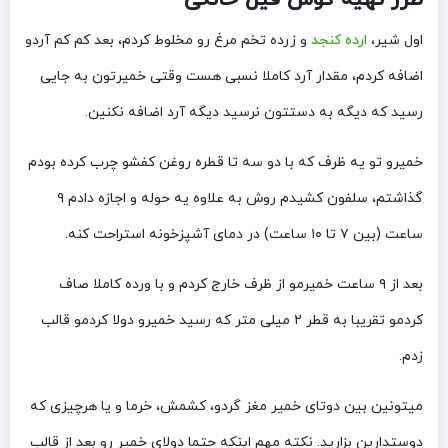
طرز تهیه گوش فیل خانگی
اول شیر،
ارده کنجد
و زرده تخم مرغ رو مخلوط کردم، بعد کم کم آردو
اضافه کردم، مقدار آرد کاملا نسبی هست وقتی خمیرتون به جایی
رسید که دیگه به دستتون نرسید دیگه آرد اضافه نکنین.
خمیرو تو یه ظرف که با دو سه تا قطره روغن کفشو چرب کرده بودم
گذاشتم، سلفون کشیدم روش به علاوه یه حوله و اجازه دادم ۹
ساعت (بین ۷ تا ۱۰ ساعت) در دمای آشپزخونه استراحت کنه.
بعد از ۹ ساعت خمیرمو از ظرف خارج کردم و با ورده کاملا صاف
کردمو تقریبا به قطر ۲ میلی متر که رسید خمیرو دولا کردمو قالب
زدم.
میتونین بین دوتای خمیر مغز گردو، کشمش، خرما و یا هرچیزی که
دوستدارین بزارید. نکته مهم اینکه حتما دولای خمیر رو بعد از قالب