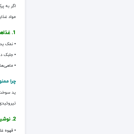
اگر به پر
مواد غذایی، بخشی 
1. غذاهای سرشار از ید
• نمک یدد
• جلبک در
• ماهی‌ه
چرا ممن
ید سوخت 
تیروئیدی 
2. نوشیدنی‌های محرک
• قهوه غل