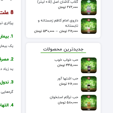
گلاب کاشان اصل (۰.۵ لیتر)
۲۷۲,۰۰۰
تومان
8 علت مهم بروز پرکاری تیروئید
داروی امام کاظم زمستانه و
پرکاری تی
تابستانه
–
۲۱۹,۰۰۰
تومان
۵۳۰,۰۰۰
تومان
1. بیماری گریوز (Graves’ Disease):
یک بیماری
جدیدترین محصولات
2. مصرف بیش از حد ید:
حب خواب خوب
۴۴۵,۰۰۰
تومان
ید زیاد د
حب اشتها آور
3. ندول‌های پرکار تیروئیدی:
۶۱۶,۰۰۰
تومان
گره‌هایی 
حب تراکم استخوان
۵۸۰,۰۰۰
تومان
4. التهاب تیروئید (تیروئیدیت):