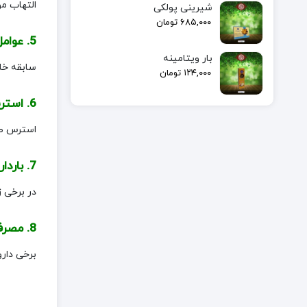
التهاب م
شیرینی پولکی
۶۸۵,۰۰۰
تومان
5. عوامل ژنتیکی:
بار ویتامینه
سابقه خان
۱۲۴,۰۰۰
تومان
6. استرس شدید:
استرس طول
7. بارداری و تغییرات هورمونی:
در برخی ز
8. مصرف داروهای خاص:
برخی دارو