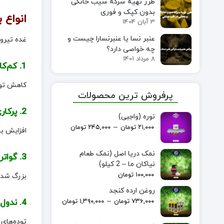
طرز تهیه سرکه سیب خانگی
بدون کپک و فوری
انواع 
3 آبان 1404
عنبر نسا یا عنبرنسارا چیست و
غده تیرو
چه خواصی دارد؟
8 مرداد 1401
1. کم‌کاری تیروئید:
کاهش تول
پرفروش ترین محصولات
2. پرکاری تیروئید:
نوره (واجبی)
–
۲۱,۰۰۰
تومان
۲۴۵,۰۰۰
تومان
افزایش ب
نمک دریا اصل (نمک طعام
3. گواتر:
نیاکان ما – 2 کیلو)
۱۰۰,۰۰۰
تومان
بزرگ شدن 
روغن ارده کنجد
–
4. ندول‌های تیروئیدی:
۷۳۶,۰۰۰
تومان
۱,۳۹۰,۰۰۰
تومان
توده‌های 