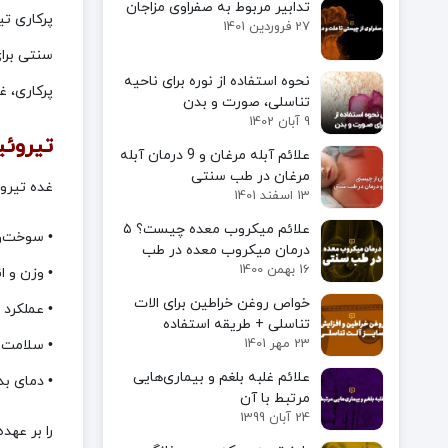
تدابیر مربوط به صفراوی مزاجان
پرکاری تی
27 فروردین 1401
سنتی برای
نحوه استفاده از نوره برای ناحیه
پرکاری، غ
تناسلی، صورت و بدن
9 آبان 1402
تیروئ
علائم آبله مرغان و 9 درمان آبله
مرغان در طب سنتی
غده تیروئید یک
13 اسفند 1401
علائم میکروب معده چیست؟ ۵
• سوخت‌و
درمان میکروب معده در طب
16 بهمن 1400
سنتی
• وزن و ا
خواص روغن خراطین برای الات
• عملکرد 
تناسلی + طریقه استفاده
23 مهر 1401
• سلامت 
علائم غلبه بلغم و بیماری‌هایی
• دمای ب
مرتبط با آن
24 آبان 1399
را بر عهد