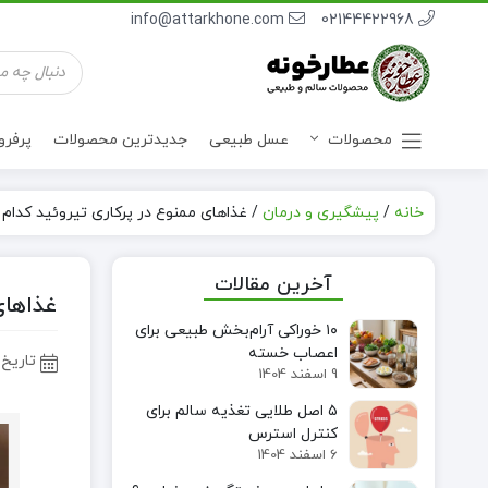
info@attarkhone.com
02144422968
جستجوی
محصولات
محصولات
عسل طبیعی
جدیدترین محصولات
پرفر
خانه
/
پیشگیری و درمان
/
غذاهای ممنوع در پرکاری تیروئید کدام ا
نوشیدنی ها
آخرین مقالات
غذاهای
۱۰ خوراکی آرام‌بخش طبیعی برای
اعصاب خسته
تاریخ 
9 اسفند 1404
۵ اصل طلایی تغذیه سالم برای
کنترل استرس
6 اسفند 1404