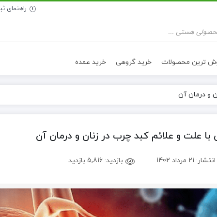
راهنمای ث
وش ترین محصولات
خرید گروهی
خرید عمده
ن و درمان آن
تنقلات سالم
روغن خوراکی
 با علت و علائم کبد چرب در زنان و درمان آن
انتشار:
21 مرداد 1402
بازدید:
5,816 بازدید