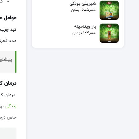
کم
شیرینی پولکی
۶۸۵,۰۰۰
تومان
عوامل مو
بار ویتامینه
کبد چرب د
۱۲۴,۰۰۰
تومان
عدم تحرک
پیشنه
درمان کب
درمان کب
زندگی
بهت
خاص درما