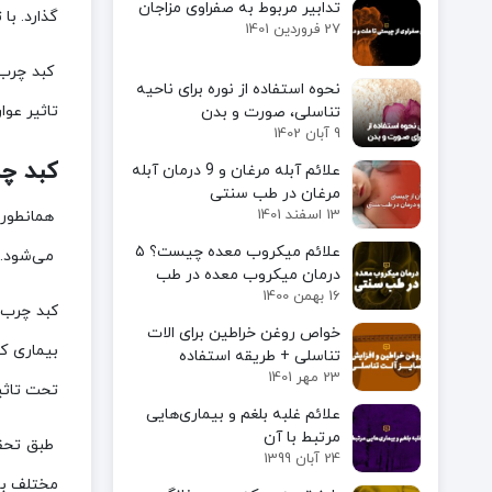
تدابیر مربوط به صفراوی مزاجان
گذارد. با
27 فروردین 1401
کبد چرب د
نحوه استفاده از نوره برای ناحیه
تاثیر عوا
تناسلی، صورت و بدن
9 آبان 1402
کبد چ
علائم آبله مرغان و 9 درمان آبله
مرغان در طب سنتی
13 اسفند 1401
همانطور ک
علائم میکروب معده چیست؟ ۵
می‌شود. د
درمان میکروب معده در طب
16 بهمن 1400
سنتی
خواص روغن خراطین برای الات
بیماری ک
تناسلی + طریقه استفاده
23 مهر 1401
تحت تاثی
علائم غلبه بلغم و بیماری‌هایی
مرتبط با آن
طبق تحقی
24 آبان 1399
مختلف با 