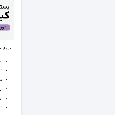
برخی از ش
به
از
می
از
بر
از