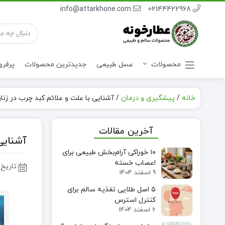
info@attarkhone.com
02144422968
جستجوی
محصولات
محصولات
عسل طبیعی
جدیدترین محصولات
پرفر
خانه
/
پیشگیری و درمان
/
آشنایی با علت و علائم کبد چرب در زنا
نوشیدنی ها
آخرین مقالات
آشنایی
۱۰ خوراکی آرام‌بخش طبیعی برای
اعصاب خسته
تاریخ 
9 اسفند 1404
۵ اصل طلایی تغذیه سالم برای
کنترل استرس
6 اسفند 1404