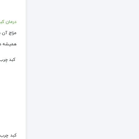
درمان کب
مزاج آن ب
همیشه د
کبد چرب د
کبد چرب 