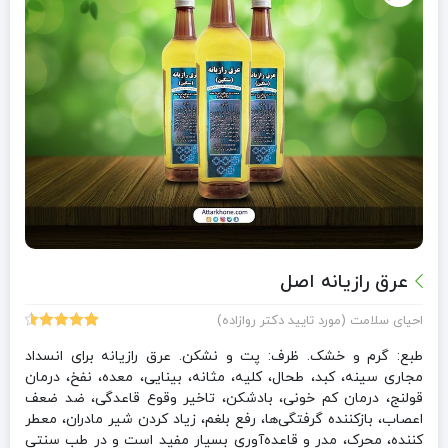
عرق رازیانه اصل
احیای سلامت (مورد تایید دکتر روازاده)
19
امتیازدهی
4.63
از 5
طبع: گرم و خشک. ظرف: پت و نشکن. عرق رازیانه برای انسداد
در
مجاری سینه، کبد، طحال، کلیه، مثانه، بینایی، معده، نفخ، درمان
امتیازدهی
قولنج، درمان کم خونی، بادشکن، تاخیر وقوع قاعدگی، ضد ضعف
مشتری
اعصاب، بازکننده گرفتگی‌ها، رفع بلغم، زیاد کردن شیر مادران، معطر
کننده، محرک، مدر و قاعده‌آوری بسیار مفید است و در طب سنتی