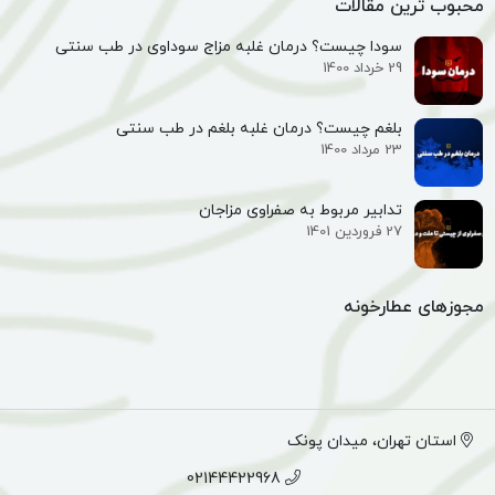
محبوب ترین مقالات
سایر فواید عرق رازیانه
سودا چیست؟ درمان غلبه مزاج سوداوی در طب سنتی
مصرف رازیانه در غذا از چشم در برابر التهاب، اختلالات مربوط
29 خرداد 1400
به سن و پیری چشم محافظت می‌کند.
بلغم چیست؟ درمان غلبه بلغم در طب سنتی
حاوی آهن، فسفر، کلسیم، منیزیم، منگنز، روی و ویتامین K
23 مرداد 1400
است و به حفظ استخوان‌ها کمک می‌کند.
موها را تقویت می‌کند، مانع ریزش مو می‌شود، به بدن
تدابیر مربوط به صفراوی مزاجان
27 فروردین 1401
آرامش می‌دهد و حافظه را تقویت می‌کند.
برای برطرف کردن آسم، سرفه و تنگی نفس از دم کرده تخم
مجوزهای عطارخونه
رازیانه به مقدار سه فنجان در روز استفاده کنید.
مغز را فعال می‌کند.
اثر زیاد کننده‌ شیر را در زنان شیرده دارد و به این منظور
استان تهران، میدان پونک
می‌توان از دم کرده‌ی رازیانه استفاده کرد.
02144422968