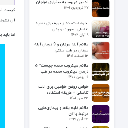
تدابیر مربوط به صفراوی مزاجان
27 فروردین 1401
کیست تخمد
آن نشوند 
نحوه استفاده از نوره برای ناحیه
تناسلی، صورت و بدن
اما باید 
9 آبان 1402
علائم آبله مرغان و 9 درمان آبله
مرغان در طب سنتی
13 اسفند 1401
علائم میکروب معده چیست؟ ۵
درمان میکروب معده در طب
16 بهمن 1400
سنتی
خواص روغن خراطین برای الات
تناسلی + طریقه استفاده
23 مهر 1401
علائم غلبه بلغم و بیماری‌هایی
مرتبط با آن
24 آبان 1399