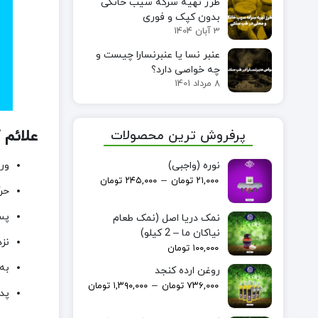
طرز تهیه سرکه سیب خانگی
بدون کپک و فوری
3 آبان 1404
عنبر نسا یا عنبرنسارا چیست و
چه خواصی دارد؟
8 مرداد 1401
علائم
پرفروش ترین محصولات
ور
نوره (واجبی)
–
۲۱,۰۰۰
تومان
۲۴۵,۰۰۰
تومان
حر
پس
نمک دریا اصل (نمک طعام
نیاکان ما – 2 کیلو)
نزد
۱۰۰,۰۰۰
تومان
به
روغن ارده کنجد
–
۷۳۶,۰۰۰
تومان
۱,۳۹۰,۰۰۰
تومان
پد