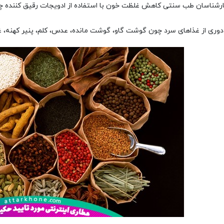
رشناسان طب سنتی کاهش غلظت خون با استفاده از ادویجات رقیق کننده 
وری از غذاهای سرد چون گوشت گاو، گوشت مانده، عدس، کلم، پنیر کهنه، غ