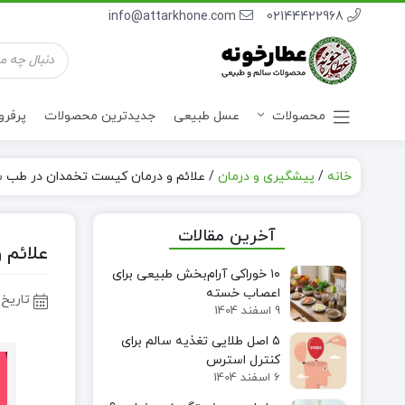
info@attarkhone.com
02144422968
جستجوی
محصولات
محصولات
عسل طبیعی
جدیدترین محصولات
پرفر
خانه
/
پیشگیری و درمان
/
علائم و درمان کیست تخمدان در طب 
نوشیدنی ها
آخرین مقالات
علائم 
۱۰ خوراکی آرام‌بخش طبیعی برای
اعصاب خسته
تاریخ 
9 اسفند 1404
۵ اصل طلایی تغذیه سالم برای
کنترل استرس
6 اسفند 1404