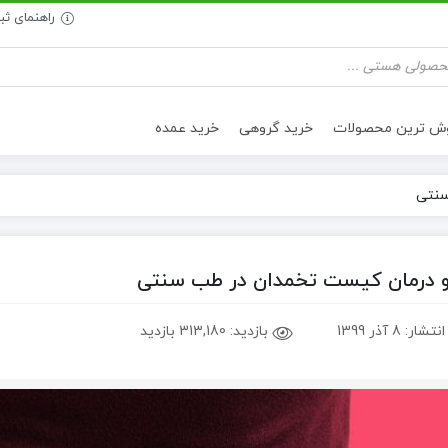
راهنمای ث
وش ترین محصولات
خرید گروهی
خرید عمده
سنتی
تنقلات سالم
روغن خوراکی
و درمان کیست تخمدان در طب سنتی
انتشار:
8 آذر 1399
بازدید:
313,180 بازدید