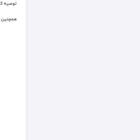
توصیه کا
همچنین د