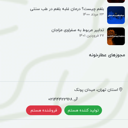
بلغم چیست؟ درمان غلبه بلغم در طب سنتی
23 مرداد 1400
تدابیر مربوط به صفراوی مزاجان
27 فروردین 1401
مجوزهای عطارخونه
استان تهران، میدان پونک
02144422968
تولید کننده هستم
فروشنده هستم