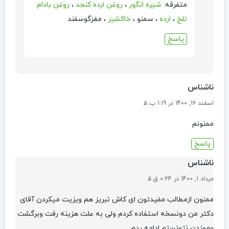
متفرقه:
شیره انگور
،
روغن ارده کنجد
،
روغن بادام
تلخ
،
ارده
، سمنو ،
خاکشیر
، مغزگوسفند
پاسخ
ناشناس
اسفند 16, 1400 در 1:19 ب.ظ
ممنونم
پاسخ
ناشناس
مرداد 1, 1400 در 0:24 ق.ظ
ممنون ازمطالب مفیدتون ای کاش تبریز هم ویزیت میکردن آقای
دکتر من دونسخه استفاده کردم ولی به علت هزینه رفت وبرگشت
وموندن نتونستم ادامه بدم