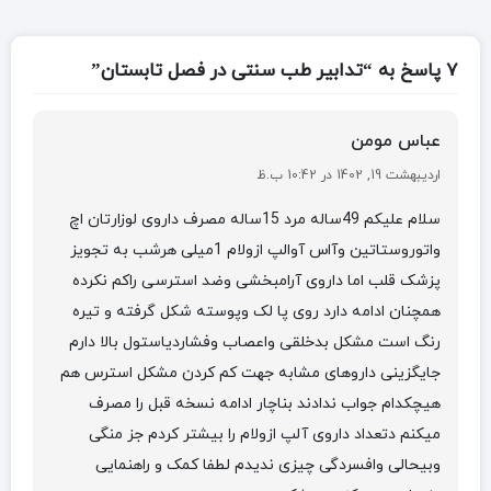
7 پاسخ به “تدابیر طب سنتی در فصل تابستان”
عباس مومن
اردیبهشت 19, 1402 در 10:42 ب.ظ
سلام علیکم 49ساله مرد 15ساله مصرف داروی لوزارتان اچ
واتوروستاتین وآاس آوالپ ازولام 1میلی هرشب به تجویز
پزشک قلب اما داروی آرامبخشی وضد استرسی راکم نکرده
همچنان ادامه دارد روی پا لک وپوسته شکل گرفته و تیره
رنگ است مشکل بدخلقی واعصاب وفشاردیاستول بالا دارم
جایگزینی داروهای مشابه جهت کم کردن مشکل استرس هم
هیچکدام جواب ندادند بناچار ادامه نسخه قبل را مصرف
میکنم دتعداد داروی آلپ ازولام را بیشتر کردم جز منگی
وبیحالی وافسردگی چیزی ندیدم لطفا کمک و راهنمایی