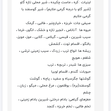
لبنیات : کره ، ماست چکیده ، شیر محلی تازه گاو
(شیر گاو با درجه گرمی ملایم) ، شیر گوسفند با
گرمی ملایم
صیفی جات: خربزه ، خیارچنبر ، طالبی ، گرمک
میوه ها : آناناس ، انجیر تازه و خشک ، انگور، خرما ،
سیب شیرین ، قیسی ، گیلاس ، گلابی ، موز، مویز،
بالنگو ، اقسام توت ، کشمش
ریشه ها: انواع ترب ، زردک ، سیب زمینی ترشی ،
شلغم ، هویج
سبزی ها: شبدر ، تربچه ، ترب
حبوبات: گندم ، اقسام لوبیا
گوشتها: جگرسیاه و سفید ، پاچه ، گوشت
گوسفند(بره) ، بوقلمون ، مرغ محلی ، میگو ، زبان ،
چشم
مغزهای گیاهی: بادام درختی شیرین بادام زمینی ،
تخم طالبی ، تخم خربزه ، کنجد