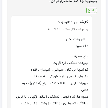
بفرمایید چه کنم .متشکرم مومن .
پاسخ
کارشناس عطارخونه
اردیبهشت 26, 1402 در 7:32 ب.ظ
سلام وقت بخیر
دفع سودا
منع مصرف:
لبنیات: کشک ، قره قروت
گوشتها: بز، گاو ، سیرابی ، شیردان ، قلوه
مغزهای گیاهی: بلوط خوراکی ، شاهدانه
حبوبات: ارزن ، باقالا خشک ، برنج(آبکش) ، جو،
ماش
میوه ها: شاه توت ، تمشک ، آلبالو، ازگیل ، انارترش
، بالنگ ، تمرهندی ، زالزالک ، زرشک ، زغال اخته ،