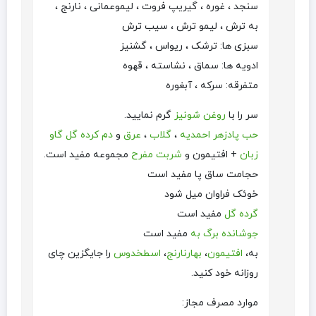
سنجد ، غوره ، گیریپ فروت ، لیموعمانی ، نارنج ،
به ترش ، لیمو ترش ، سیب ترش
سبزی ها: ترشک ، ریواس ، گشنیز
ادویه ها: سماق ، نشاسته ، قهوه
متفرقه: سرکه ، آبغوره
سر را با
روغن شونیز
گرم نمایید.
حب پادزهر احمدیه
،
گلاب
،
عرق
و
دم کرده گل گاو
زبان
+ افتیمون و
شربت مفرح
مجموعه مفید است.
حجامت ساق پا مفید است
خوئک فراوان میل شود
گرده گل
مفید است
جوشانده برگ به
مفید است
به،
افتیمون
،
بهارنارنج
،
اسطخدوس
را جایگزین چای
روزانه خود کنید.
موارد مصرف مجاز: