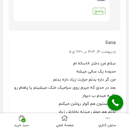
پاسخ
Sana
اردیبهشت 14, 1403 در 9:30 ق.ظ
سلام من دختر ۱۸ساله ام
حدوده یک سالی میشه
من گر داره بدنم حرارت زیاد داره بدنم
بعد در حدی که میرم روی سرامیک خنک میشینم یا پاهام رو
تکیه میدم ب دیوار
در زمستون هم کولر روشن میکنم
بدنم هم جوش میزنه باخارش زیاد
مخصوصا پشتم از کتف تا کنر
0
ستون کناری
صفحه اصلی
سبد خرید
شبا هم خیلی بیشتر میشه