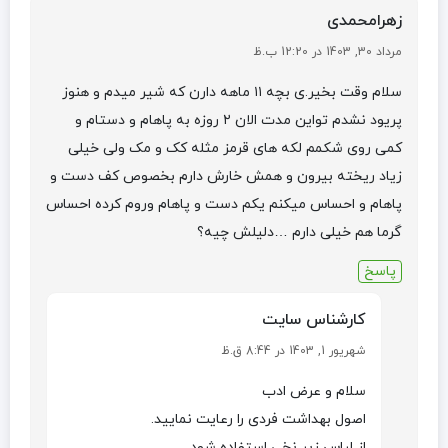
زهرامحمدی
مرداد 30, 1403 در 12:20 ب.ظ
سلام وقت بخیر.ی بچه ۱۱ ماهه دارن که شیر میدم و هنوز
پریود نشدم تواین مدت الان ۲ روزه به پاهام و دستام و
کمی روی شکمم لکه های قرمز مثله کک و مک ولی خیلی
زیاد ریخته بیرون و همش خارش دارم بخصوص کف دست و
پاهام و احساس میکنم یکم دست و پاهام وروم کرده احساس
گرما هم خیلی دارم …دلیلش چیه؟
پاسخ
کارشناس سایت
شهریور 1, 1403 در 8:44 ق.ظ
سلام و عرض ادب
اصول بهداشت فردی را رعایت نمایید.
از لباس زیر نخی استفاده شود.