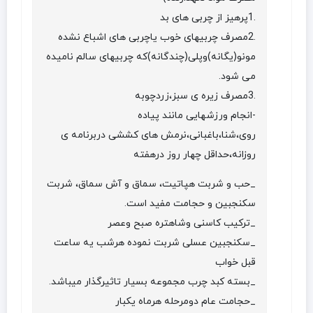
.1پرهیز از چربی های بد
.2مصرف چربیهای خوب یاچربی های اشباع نشده
مونو(یگانه)وپلی(چندگانه)که چربیهای سالم نامیده
می شود.
.3مصرف زیره ی سبز،زردچوبه
-انجام ورزشهایی مانند پیاده
روی،شنا،باغبانی،نرمش های کششی دربرنامه ی
روزانه،حداقل چهار روز درهفته
_حب و شربت هپاتیت، سماق و آش سماق، شربت
سکنجبین و حجامت مفید است.
_ترکیب کاسنی وشاهتره صبح وعصر
_سکنجبین عسلی شربت نموده هرشب یه ساعت
قبل خواب
_بسته کبد چرب مجموعه بسیار تاثیرگذار میباشد.
_حجامت عام دومرحله هرماه یکبار