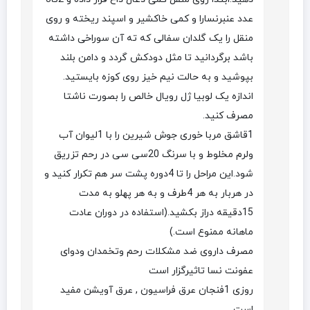
عدد عنبرنسارا و کمی خاکشیر و اسپند ریخته و روی
منقل را یک گلدان سفالی که ته آن سوراخی داشته
باشد برگردانید تا مثل دودکش گردد و دامن بلند
بپوشید و به حالت نیم خیز روی کوزه بایستید.
اندازه یک لوبیا ژل رویال خالص را بصورت ناشتا
مصرف کنید.
1قاشق مربا خوری جوش شیرین را با 1لیوان آب
ولرم مخلوط و با سرنگ 20سی سی در رحم تزریق
شود.این مراحل را تا 4دوره پشت سر هم تکرار کنید و
در هربار به هر 4طرف و به هر پهلو به مدت
15دقیقه دراز بکشید.(استفاده در دوران عادت
ماهانه ممنوع است.)
مصرف داروی ضد مشکلات رحم وتخمدان ودوای
عفونت نسا تاثیرگزار است
روزی 1فنجان عرق فراسیون , عرق آویشن مفید
است