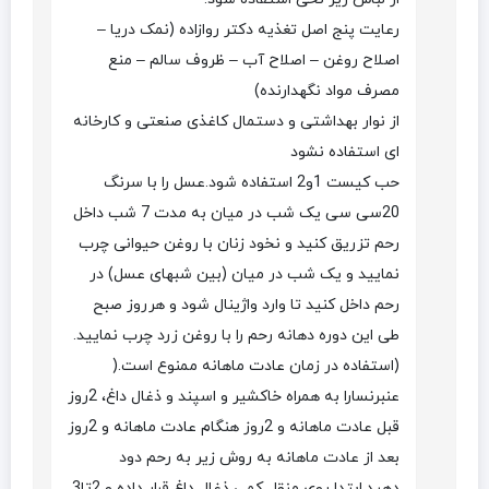
رعایت پنج اصل تغذیه دکتر روازاده (نمک دریا –
اصلاح روغن – اصلاح آب – ظروف سالم – منع
مصرف مواد نگهدارنده)
از نوار بهداشتی و دستمال کاغذی صنعتی و کارخانه
ای استفاده نشود
حب کیست 1و2 استفاده شود.عسل را با سرنگ
20سی سی یک شب در میان به مدت 7 شب داخل
رحم تزریق کنید و نخود زنان با روغن حیوانی چرب
نمایید و یک شب در میان (بین شبهای عسل) در
رحم داخل کنید تا وارد واژینال شود و هرروز صبح
طی این دوره دهانه رحم را با روغن زرد چرب نمایید.
(استفاده در زمان عادت ماهانه ممنوع است.(
عنبرنسارا به همراه خاکشیر و اسپند و ذغال داغ، 2روز
قبل عادت ماهانه و 2روز هنگام عادت ماهانه و 2روز
بعد از عادت ماهانه به روش زیر به رحم دود
دهید.ابتدا روی منقل کمی ذغال داغ قرار داده و 2تا3