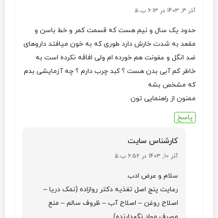
آذر 3, 1403 در 6:13 ب.ظ
حدود یک سال و نیم هست که قسمت کمر و خط باسن و
مقعد به شدت خارش دارد طوری که به خون میافتد داروهای
ضد انگل و عفونت هم خورده ام ولی افاقه نکرده است به
خاطر کم آبی بدن هست ؟ کبد چرب دارم ؟ چه آزمایشی بدم
که مشخص بشه
ممنون از راهنمایی تون
پاسخ
کارشناس سایت
آذر 10, 1403 در 6:52 ب.ظ
سلام و عرض ادب
رعایت پنج اصل تغذیه دکتر روازاده (نمک دریا –
اصلاح روغن – اصلاح آب – ظروف سالم – منع
مصرف مواد نگهدارنده)